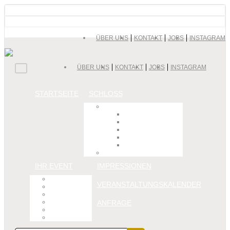
ÜBER UNS
KONTAKT
JOBS
INSTAGRAM
ÜBER UNS
KONTAKT
JOBS
INSTAGRAM
STARTSEITE
SCHLOSS
Räumlichkeiten
Fürstensaal
Graf Rudolph Suite
Gräfin Sophie Suite
Trauzimmer
Garten Suite
Historie
IHR EVENT
IMPRESSIONEN
Hochzeit
VERANSTALTUNGSKALENDER
Trauung
Freie Trauung
Familienfeiern
ANFRAGE
Firmenevents
Tagungen